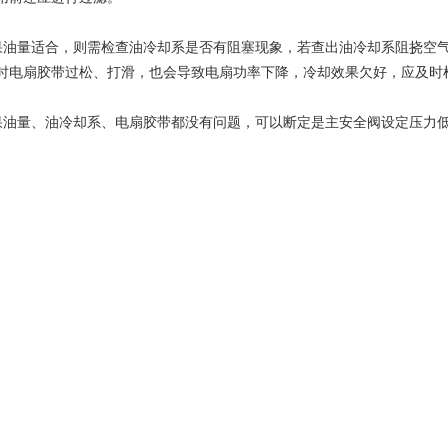
果油量适合，则需检查油冷却系是否有阻塞现象，若查出油冷却系阻挠空
时电扇胶带过松、打滑，也会导致电扇功率下降，冷却效果欠好，应及时
果油量、油冷却系、电扇胶带都没有问题，可以断定是主安全阀设定压力
。