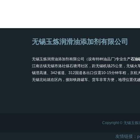
无锡玉炼润滑油添加剂有限公司
无锡玉炼润滑油添加剂有限公司（设有特种油品厂)专业生产
石油
江南古镇无锡市洛社镇石塘湾社区，距无锡机场25公里，无锡火
锡澄高速、342省道、312国道各出口仅需10-15分钟车程，京
无锡北站就在区内，接卸铁路罐车、货车非常方便，地理位置优
Copyright © 无
友情链接：