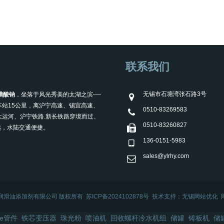
联系我们
无锡市石塘湾张石路3号
磺酸钠
，坐落于风光秀美的太湖之滨----
车站15公里，离沪宁高速、锡宜高速、
0510-83269583
杭大运河、沪宁铁路.新长铁路穿境而过、
0510-83260827
越，水陆交通便捷。
136-0151-5983
sales@ylrhy.com
锡玉炼润滑油添加剂有限公司 版权所有
苏ICP备2024102878号
技术支持：
无锡网站优化
pe管件
铁芯变压器
珠光粉
喷油机
回收螺杆冷水机组
储罐
铸板机
储