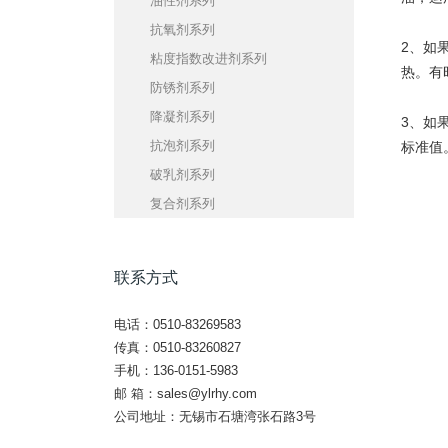
油性剂系列
抗氧剂系列
2、如
粘度指数改进剂系列
热。有
防锈剂系列
降凝剂系列
3、如
抗泡剂系列
标准值
破乳剂系列
复合剂系列
联系方式
电话：0510-83269583
传真：0510-83260827
手机：136-0151-5983
邮 箱：
sales@ylrhy.com
公司地址：无锡市石塘湾张石路3号