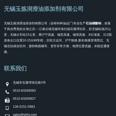
无锡玉炼润滑油添加剂有限公司
无锡玉炼润滑油添加剂有限公司（设有特种油品厂)专业生产
石油磺酸钠
，坐落
于风光秀美的太湖之滨----江南古镇无锡市洛社镇石塘湾社区，距无锡机场25公
里，无锡火车站15公里，离沪宁高速、锡宜高速、锡澄高速、342省道、312国
道各出口仅需10-15分钟车程，京杭大运河、沪宁铁路.新长铁路穿境而过、无
锡北站就在区内，接卸铁路罐车、货车非常方便，地理位置优越，水陆交通便
捷。
联系我们
无锡市石塘湾张石路3号
0510-83269583
0510-83260827
136-0151-5983
sales@ylrhy.com